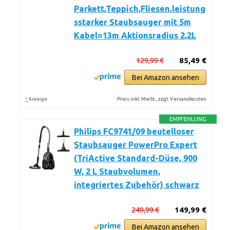
Parkett,Teppich,Fliesen,leistung
sstarker Staubsauger mit 5m
Kabel=13m Aktionsradius 2,2L
129,99 €
85,49 €
Bei Amazon ansehen
*
Preis inkl. MwSt., zzgl. Versandkosten
Anzeige
EMPFEHLUNG
Philips FC9741/09 beutelloser
Staubsauger PowerPro Expert
(TriActive Standard-Düse, 900
W, 2 L Staubvolumen,
integriertes Zubehör) schwarz
249,99 €
149,99 €
Bei Amazon ansehen