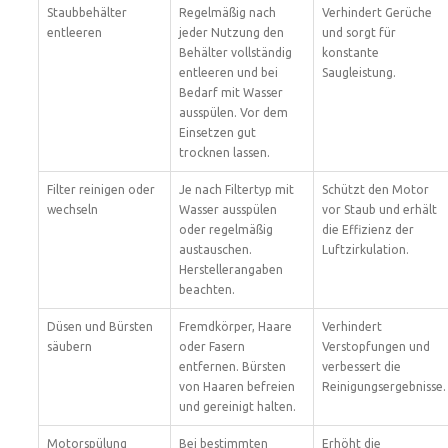
Staubbehälter
Regelmäßig nach
Verhindert Gerüche
entleeren
jeder Nutzung den
und sorgt für
Behälter vollständig
konstante
entleeren und bei
Saugleistung.
Bedarf mit Wasser
ausspülen. Vor dem
Einsetzen gut
trocknen lassen.
Filter reinigen oder
Je nach Filtertyp mit
Schützt den Motor
wechseln
Wasser ausspülen
vor Staub und erhält
oder regelmäßig
die Effizienz der
austauschen.
Luftzirkulation.
Herstellerangaben
beachten.
Düsen und Bürsten
Fremdkörper, Haare
Verhindert
säubern
oder Fasern
Verstopfungen und
entfernen. Bürsten
verbessert die
von Haaren befreien
Reinigungsergebnisse.
und gereinigt halten.
Motorspülung
Bei bestimmten
Erhöht die