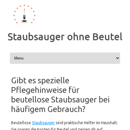
Zum
Inhalt
springen
Staubsauger ohne Beutel
Gibt es spezielle
Pflegehinweise für
beutellose Staubsauger bei
häufigem Gebrauch?
Beutellose
Staubsauger
sind praktische Helfer im Haushalt.
Sie sparen die Kosten für Beutel und zeigen dir auf