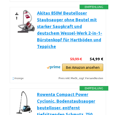
EMPFEHLUNG
Akitas 850W Beutelloser
Staubsauger ohne Beutel mit
starker Saugkraft und
deutschem Wessel-Werk 2-in-1-
Bürstenkopf für Hartböden und
Teppiche
59,99 €
54,99 €
Bei Amazon ansehen
*
Preis inkl. MwSt., zzgl. Versandkosten
Anzeige
EMPFEHLUNG
Rowenta Compact Power
Cyclonic, Bodenstaubsauger
beutelloser, entfernt
tiefsitzenden Schmutz, 750