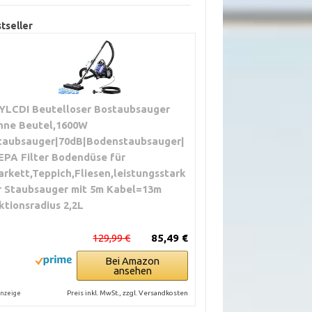
tseller
YLCDI Beutelloser Bostaubsauger
hne Beutel,1600W
taubsauger|70dB|Bodenstaubsauger|
EPA Filter Bodendüse für
arkett,Teppich,Fliesen,leistungsstark
r Staubsauger mit 5m Kabel=13m
ktionsradius 2,2L
129,99 €
85,49 €
Bei Amazon
ansehen
Preis inkl. MwSt., zzgl. Versandkosten
nzeige