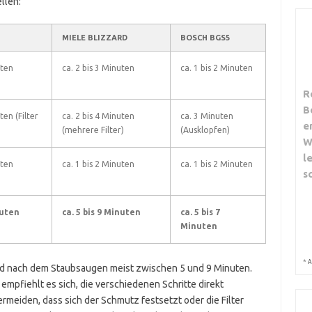
llen:
MIELE BLIZZARD
BOSCH BGS5
uten
ca. 2 bis 3 Minuten
ca. 1 bis 2 Minuten
R
B
ten (Filter
ca. 2 bis 4 Minuten
ca. 3 Minuten
e
(mehrere Filter)
(Ausklopfen)
W
l
uten
ca. 1 bis 2 Minuten
ca. 1 bis 2 Minuten
s
nuten
ca. 5 bis 9 Minuten
ca. 5 bis 7
Minuten
*
A
and nach dem Staubsaugen meist zwischen 5 und 9 Minuten.
 empfiehlt es sich, die verschiedenen Schritte direkt
ermeiden, dass sich der Schmutz festsetzt oder die Filter