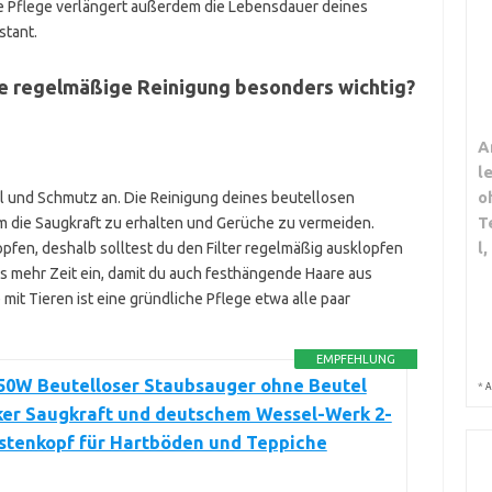
ge Pflege verlängert außerdem die Lebensdauer deines
stant.
ie regelmäßige Reinigung besonders wichtig?
A
l
o
ll und Schmutz an. Die Reinigung deines beutellosen
T
m die Saugkraft zu erhalten und Gerüche zu vermeiden.
l
opfen, deshalb solltest du den Filter regelmäßig ausklopfen
s mehr Zeit ein, damit du auch festhängende Haare aus
mit Tieren ist eine gründliche Pflege etwa alle paar
EMPFEHLUNG
850W Beutelloser Staubsauger ohne Beutel
*
A
ker Saugkraft und deutschem Wessel-Werk 2-
stenkopf für Hartböden und Teppiche