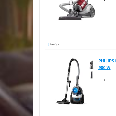
*
Anzeige
PHILIPS 
900 W