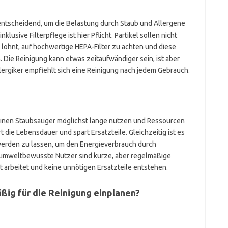
r entscheidend, um die Belastung durch Staub und Allergene
klusive Filterpflege ist hier Pflicht. Partikel sollen nicht
h lohnt, auf hochwertige HEPA-Filter zu achten und diese
 Die Reinigung kann etwas zeitaufwändiger sein, ist aber
lergiker empfiehlt sich eine Reinigung nach jedem Gebrauch.
seinen Staubsauger möglichst lange nutzen und Ressourcen
 die Lebensdauer und spart Ersatzteile. Gleichzeitig ist es
g werden zu lassen, um den Energieverbrauch durch
 umweltbewusste Nutzer sind kurze, aber regelmäßige
t arbeitet und keine unnötigen Ersatzteile entstehen.
äßig für die Reinigung einplanen?