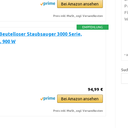
Bei Amazon ansehen
P
F
Preis inkl. MwSt., zzgl. Versandkosten
W
EMPFEHLUNG
Beutelloser Staubsauger 3000 Serie,
, 900 W
*
A
Suc
94,99 €
Bei Amazon ansehen
Preis inkl. MwSt., zzgl. Versandkosten