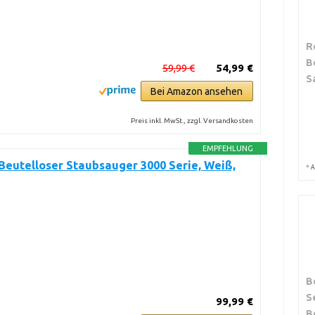
R
B
59,99 €
54,99 €
S
Bei Amazon ansehen
Preis inkl. MwSt., zzgl. Versandkosten
EMPFEHLUNG
Beutelloser Staubsauger 3000 Serie, Weiß,
*
A
B
S
99,99 €
B