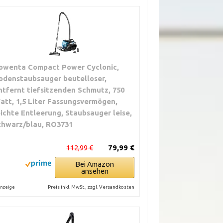
owenta Compact Power Cyclonic,
odenstaubsauger beutelloser,
ntfernt tiefsitzenden Schmutz, 750
att, 1,5 Liter Fassungsvermögen,
eichte Entleerung, Staubsauger leise,
chwarz/blau, RO3731
112,99 €
79,99 €
Bei Amazon
ansehen
Preis inkl. MwSt., zzgl. Versandkosten
nzeige