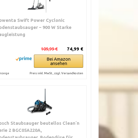
owenta Swift Power Cyclonic
odenstaubsauger – 900 W Starke
augleistung
109,99 €
74,99 €
Bei Amazon
ansehen
Preis inkl. MwSt., zzgl. Versandkosten
nzeige
osch Staubsauger beutellos Clean´n
erie 2 BGC05A220A,
odenstaubsauger, Bodendüse für