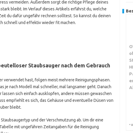
ess vermeiden. Außerdem sorgt die richtige Pflege deines
tark bleibt. Im Verlauf dieses Artikels erfährst du, welche
Bes
Zeit du dafür ungefähr rechnen solltest. So kannst du deinen
 schnell und effektiv wieder fit machen.
O
o
S
beutelloser Staubsauger nach dem Gebrauch
H
P
r verwendet hast, folgen meist mehrere Reinigungsphasen.
e
as je nach Modell mal schneller, mal langsamer geht. Danach
A
ilter lassen sich einfach ausklopfen, andere müssen gewaschen
ss empfiehlt es sich, das Gehäuse und eventuelle Düsen von
uber bleibt.
om Staubsaugertyp und der Verschmutzung ab. Um dir eine
*
A
e Tabelle mit ungefähren Zeitangaben für die Reinigung