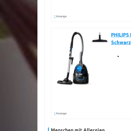
*
Anzeige
PHILIPS 
Schwarz
*
Anzeige
Menschen mit Allergien