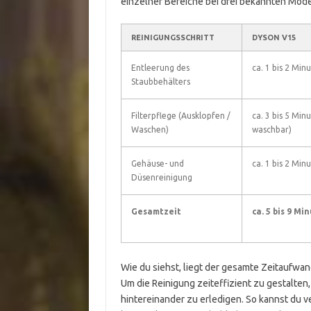
einzelner Bereiche bei drei bekannten Mode
REINIGUNGSSCHRITT
DYSON V15
Entleerung des
ca. 1 bis 2 Min
Staubbehälters
Filterpflege (Ausklopfen /
ca. 3 bis 5 Minu
Waschen)
waschbar)
Gehäuse- und
ca. 1 bis 2 Min
Düsenreinigung
Gesamtzeit
ca. 5 bis 9 Mi
Wie du siehst, liegt der gesamte Zeitaufw
Um die Reinigung zeiteffizient zu gestalten,
hintereinander zu erledigen. So kannst du v