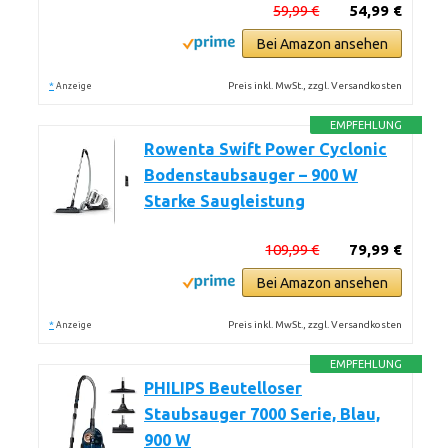
59,99 €
54,99 €
Bei Amazon ansehen
*
Preis inkl. MwSt., zzgl. Versandkosten
Anzeige
EMPFEHLUNG
Rowenta Swift Power Cyclonic
Bodenstaubsauger – 900 W
Starke Saugleistung
109,99 €
79,99 €
Bei Amazon ansehen
*
Preis inkl. MwSt., zzgl. Versandkosten
Anzeige
EMPFEHLUNG
PHILIPS Beutelloser
Staubsauger 7000 Serie, Blau,
900 W