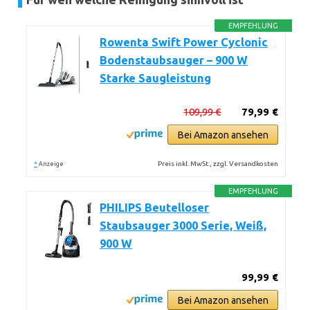
EMPFEHLUNG
Rowenta Swift Power Cyclonic
Bodenstaubsauger – 900 W
Starke Saugleistung
109,99 €
79,99 €
Bei Amazon ansehen
*
Preis inkl. MwSt., zzgl. Versandkosten
Anzeige
EMPFEHLUNG
PHILIPS Beutelloser
Staubsauger 3000 Serie, Weiß,
900 W
99,99 €
Bei Amazon ansehen