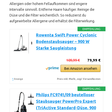
Allergien oder hohem Fellaufkommen sind engere
Intervalle sinnvoll. Entferne Haare häufiger. Reinige die
Düse und die Filter wöchentlich. So reduzierst du
aufgewirbelte Allergene und erhältst die Filterwirkung.
EMPFEHLUNG
Rowenta Swift Power Cyclonic
Bodenstaubsauger – 900 W
Starke Saugleistung
109,99 €
79,99 €
Bei Amazon ansehen
*
Preis inkl. MwSt., zzgl. Versandkosten
Anzeige
EMPFEHLUNG
Philips FC9741/09 beutelloser
Staubsauger PowerPro Expert
(TriActive Standard-Düse, 900