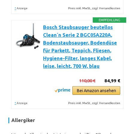
*
Preis inkl. MwSt., zzgl. Versandkosten
Anzeige
EMPFEHLUNG
Bosch Staubsauger beutellos
Clean´n Serie 2 BGC05A220A,
Bodenstaubsauger, Bodendüse
für Parkett, Teppich, Fliesen,
Hygiene-Filter, langes Kabel,
leise, leicht, 700 W, blau
110,00 €
84,99 €
Bei Amazon ansehen
*
Preis inkl. MwSt., zzgl. Versandkosten
Anzeige
Allergiker