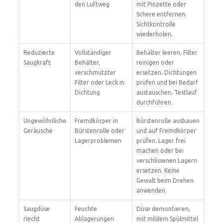
den Luftweg
mit Pinzette oder
Schere entfernen.
Sichtkontrolle
wiederholen.
Reduzierte
Vollständiger
Behälter leeren, Filter
Saugkraft
Behälter,
reinigen oder
verschmutzter
ersetzen. Dichtungen
Filter oder Leck in
prüfen und bei Bedarf
Dichtung
austauschen. Testlauf
durchführen.
Ungewöhnliche
Fremdkörper in
Bürstenrolle ausbauen
Geräusche
Bürstenrolle oder
und auf Fremdkörper
Lagerproblemen
prüfen. Lager frei
machen oder bei
verschlissenen Lagern
ersetzen. Keine
Gewalt beim Drehen
anwenden.
Saugdüse
Feuchte
Düse demontieren,
riecht
Ablagerungen
mit mildem Spülmittel