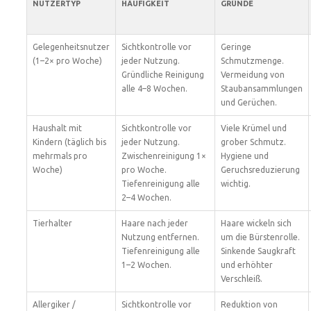
NUTZERTYP
HÄUFIGKEIT
GRÜNDE
Gelegenheitsnutzer
Sichtkontrolle vor
Geringe
(1–2× pro Woche)
jeder Nutzung.
Schmutzmenge.
Gründliche Reinigung
Vermeidung von
alle 4–8 Wochen.
Staubansammlungen
und Gerüchen.
Haushalt mit
Sichtkontrolle vor
Viele Krümel und
Kindern (täglich bis
jeder Nutzung.
grober Schmutz.
mehrmals pro
Zwischenreinigung 1×
Hygiene und
Woche)
pro Woche.
Geruchsreduzierung
Tiefenreinigung alle
wichtig.
2–4 Wochen.
Tierhalter
Haare nach jeder
Haare wickeln sich
Nutzung entfernen.
um die Bürstenrolle.
Tiefenreinigung alle
Sinkende Saugkraft
1–2 Wochen.
und erhöhter
Verschleiß.
Allergiker /
Sichtkontrolle vor
Reduktion von