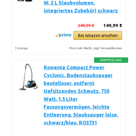
W, 2 L Staubvolumen,
integriertes Zubehör) schwarz
249,99 €
149,99 €
Bei Amazon ansehen
*
Preis inkl. MwSt., zzgl. Versandkosten
Anzeige
EMPFEHLUNG
Rowenta Compact Power
Cyclonic, Bodenstaubsauger
beutelloser, entfernt
tiefsitzenden Schmutz, 750
Watt, 1,5 Liter
Fassungsvermögen, leichte
Entleerung, Staubsauger leise,
schwarz/blau, RO3731