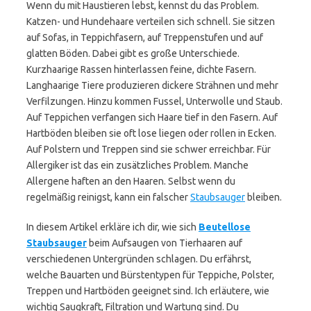
Wenn du mit Haustieren lebst, kennst du das Problem.
Katzen- und Hundehaare verteilen sich schnell. Sie sitzen
auf Sofas, in Teppichfasern, auf Treppenstufen und auf
glatten Böden. Dabei gibt es große Unterschiede.
Kurzhaarige Rassen hinterlassen feine, dichte Fasern.
Langhaarige Tiere produzieren dickere Strähnen und mehr
Verfilzungen. Hinzu kommen Fussel, Unterwolle und Staub.
Auf Teppichen verfangen sich Haare tief in den Fasern. Auf
Hartböden bleiben sie oft lose liegen oder rollen in Ecken.
Auf Polstern und Treppen sind sie schwer erreichbar. Für
Allergiker ist das ein zusätzliches Problem. Manche
Allergene haften an den Haaren. Selbst wenn du
regelmäßig reinigst, kann ein falscher
Staubsauger
bleiben.
In diesem Artikel erkläre ich dir, wie sich
Beutellose
Staubsauger
beim Aufsaugen von Tierhaaren auf
verschiedenen Untergründen schlagen. Du erfährst,
welche Bauarten und Bürstentypen für Teppiche, Polster,
Treppen und Hartböden geeignet sind. Ich erläutere, wie
wichtig Saugkraft, Filtration und Wartung sind. Du