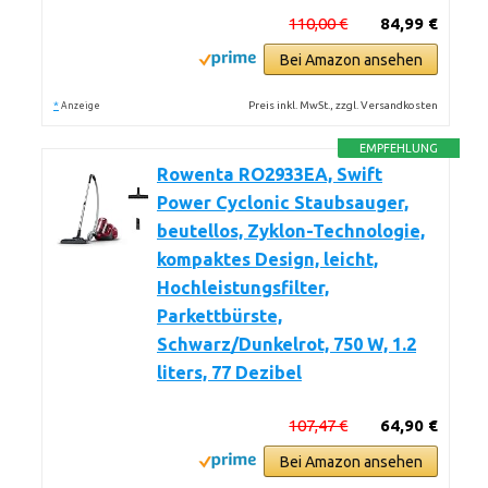
110,00 €
84,99 €
Bei Amazon ansehen
*
Preis inkl. MwSt., zzgl. Versandkosten
Anzeige
EMPFEHLUNG
Rowenta RO2933EA, Swift
Power Cyclonic Staubsauger,
beutellos, Zyklon-Technologie,
kompaktes Design, leicht,
Hochleistungsfilter,
Parkettbürste,
Schwarz/Dunkelrot, 750 W, 1.2
liters, 77 Dezibel
107,47 €
64,90 €
Bei Amazon ansehen