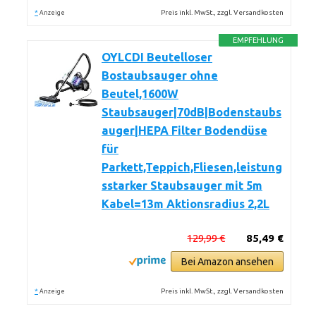
*
Preis inkl. MwSt., zzgl. Versandkosten
Anzeige
EMPFEHLUNG
OYLCDI Beutelloser
Bostaubsauger ohne
Beutel,1600W
Staubsauger|70dB|Bodenstaubs
auger|HEPA Filter Bodendüse
für
Parkett,Teppich,Fliesen,leistung
sstarker Staubsauger mit 5m
Kabel=13m Aktionsradius 2,2L
129,99 €
85,49 €
Bei Amazon ansehen
*
Preis inkl. MwSt., zzgl. Versandkosten
Anzeige