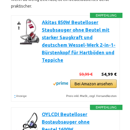
praktischer.
EMPFEHLUNG
Akitas 850W Beutelloser
Staubsauger ohne Beutel mit
starker Saugkraft und
deutschem Wessel-Werk 2-in-1-
Bürstenkopf für Hartböden und
Teppiche
59,99 €
54,99 €
Bei Amazon ansehen
*
Preis inkl. MwSt., zzgl. Versandkosten
Anzeige
EMPFEHLUNG
OYLCDI Beutelloser
Bostaubsauger ohne
Beutel,1600W