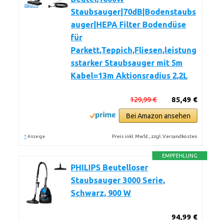
Staubsauger|70dB|Bodenstaubs
auger|HEPA Filter Bodendüse
für
Parkett,Teppich,Fliesen,leistung
sstarker Staubsauger mit 5m
Kabel=13m Aktionsradius 2,2L
129,99 €
85,49 €
Bei Amazon ansehen
*
Preis inkl. MwSt., zzgl. Versandkosten
Anzeige
EMPFEHLUNG
PHILIPS Beutelloser
Staubsauger 3000 Serie,
Schwarz, 900 W
94,99 €