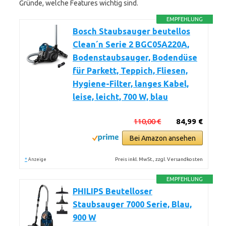
Gründe, welche Features wichtig sind.
EMPFEHLUNG
Bosch Staubsauger beutellos
Clean´n Serie 2 BGC05A220A,
Bodenstaubsauger, Bodendüse
für Parkett, Teppich, Fliesen,
Hygiene-Filter, langes Kabel,
leise, leicht, 700 W, blau
110,00 €
84,99 €
Bei Amazon ansehen
*
Preis inkl. MwSt., zzgl. Versandkosten
Anzeige
EMPFEHLUNG
PHILIPS Beutelloser
Staubsauger 7000 Serie, Blau,
900 W