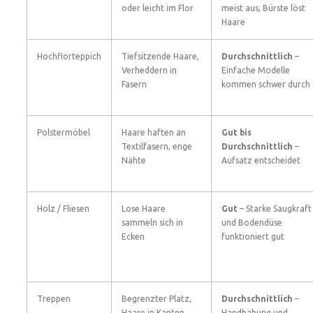
oder leicht im Flor
meist aus, Bürste löst
Haare
Hochflorteppich
Tiefsitzende Haare,
Durchschnittlich
–
Verheddern in
Einfache Modelle
Fasern
kommen schwer durch
Polstermöbel
Haare haften an
Gut bis
Textilfasern, enge
Durchschnittlich
–
Nähte
Aufsatz entscheidet
Holz / Fliesen
Lose Haare
Gut
– Starke Saugkraft
sammeln sich in
und Bodendüse
Ecken
funktioniert gut
Treppen
Begrenzter Platz,
Durchschnittlich
–
Haare in Kanten
Handhabung und