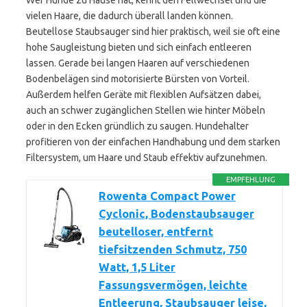
Wer Hunde zu Hause hat, kennt den Fellwechsel und die
vielen Haare, die dadurch überall landen können.
Beutellose Staubsauger sind hier praktisch, weil sie oft eine
hohe Saugleistung bieten und sich einfach entleeren
lassen. Gerade bei langen Haaren auf verschiedenen
Bodenbelägen sind motorisierte Bürsten von Vorteil.
Außerdem helfen Geräte mit flexiblen Aufsätzen dabei,
auch an schwer zugänglichen Stellen wie hinter Möbeln
oder in den Ecken gründlich zu saugen. Hundehalter
profitieren von der einfachen Handhabung und dem starken
Filtersystem, um Haare und Staub effektiv aufzunehmen.
EMPFEHLUNG
Rowenta Compact Power
Cyclonic, Bodenstaubsauger
beutelloser, entfernt
tiefsitzenden Schmutz, 750
Watt, 1,5 Liter
Fassungsvermögen, leichte
Entleerung, Staubsauger leise,