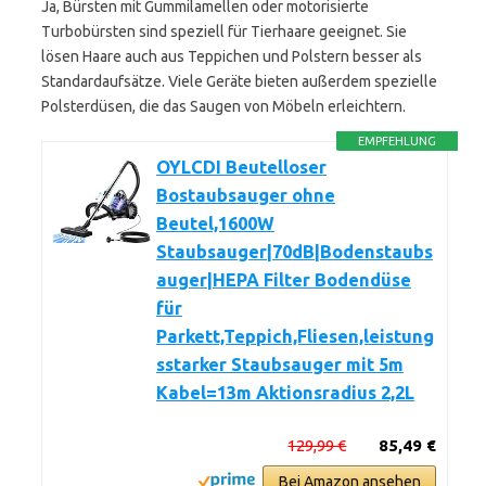
Ja, Bürsten mit Gummilamellen oder motorisierte
Turbobürsten sind speziell für Tierhaare geeignet. Sie
lösen Haare auch aus Teppichen und Polstern besser als
Standardaufsätze. Viele Geräte bieten außerdem spezielle
Polsterdüsen, die das Saugen von Möbeln erleichtern.
EMPFEHLUNG
OYLCDI Beutelloser
Bostaubsauger ohne
Beutel,1600W
Staubsauger|70dB|Bodenstaubs
auger|HEPA Filter Bodendüse
für
Parkett,Teppich,Fliesen,leistung
sstarker Staubsauger mit 5m
Kabel=13m Aktionsradius 2,2L
129,99 €
85,49 €
Bei Amazon ansehen