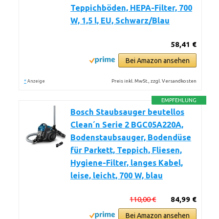
Teppichböden, HEPA-Filter, 700
W, 1,5 l, EU, Schwarz/Blau
58,41 €
Bei Amazon ansehen
*
Preis inkl. MwSt., zzgl. Versandkosten
Anzeige
EMPFEHLUNG
Bosch Staubsauger beutellos
Clean´n Serie 2 BGC05A220A,
Bodenstaubsauger, Bodendüse
für Parkett, Teppich, Fliesen,
Hygiene-Filter, langes Kabel,
leise, leicht, 700 W, blau
110,00 €
84,99 €
Bei Amazon ansehen