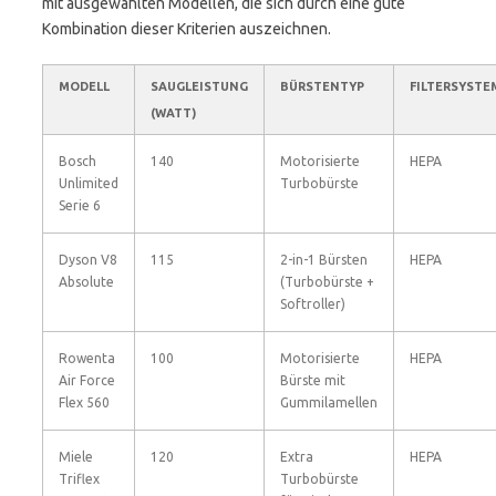
mit ausgewählten Modellen, die sich durch eine gute
Kombination dieser Kriterien auszeichnen.
MODELL
SAUGLEISTUNG
BÜRSTENTYP
FILTERSYSTE
(WATT)
Bosch
140
Motorisierte
HEPA
Unlimited
Turbobürste
Serie 6
Dyson V8
115
2-in-1 Bürsten
HEPA
Absolute
(Turbobürste +
Softroller)
Rowenta
100
Motorisierte
HEPA
Air Force
Bürste mit
Flex 560
Gummilamellen
Miele
120
Extra
HEPA
Triflex
Turbobürste