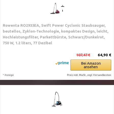
Rowenta RO2933EA, Swift Power Cyclonic Staubsauger,
beutellos, Zyklon-Technologie, kompaktes Design, leicht,
Hochleistungsfilter, Parkettbürste, Schwarz/Dunkelrot,
750 W, 1.2 liters, 77 Dezibel
107,47 €
64,90 €
Bei Amazon
ansehen
*
Preis inkl. MwSt., zzgl. Versandkosten
Anzeige