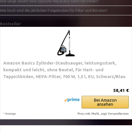
Wie lange dauert eine typische Reparatur beim Hersteller?
Wie hoch sind die jährlichen Folgekosten für Filter und Bürsten?
Bestseller
Amazon Basics Zylinder-Staubsauger, leistungsstark,
kompakt und leicht, ohne Beutel, für Hart- und
Teppichböden, HEPA-Filter, 700 W, 1,5 l, EU, Schwarz/Blau
58,41 €
Bei Amazon
ansehen
*
Preis inkl. MwSt., zzgl. Versandkosten
Anzeige