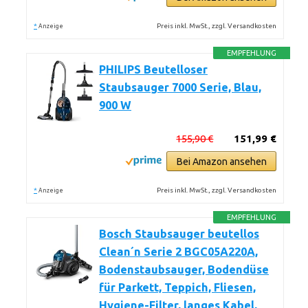
*
Preis inkl. MwSt., zzgl. Versandkosten
Anzeige
EMPFEHLUNG
PHILIPS Beutelloser
Staubsauger 7000 Serie, Blau,
900 W
155,90 €
151,99 €
Bei Amazon ansehen
*
Preis inkl. MwSt., zzgl. Versandkosten
Anzeige
EMPFEHLUNG
Bosch Staubsauger beutellos
Clean´n Serie 2 BGC05A220A,
Bodenstaubsauger, Bodendüse
für Parkett, Teppich, Fliesen,
Hygiene-Filter, langes Kabel,