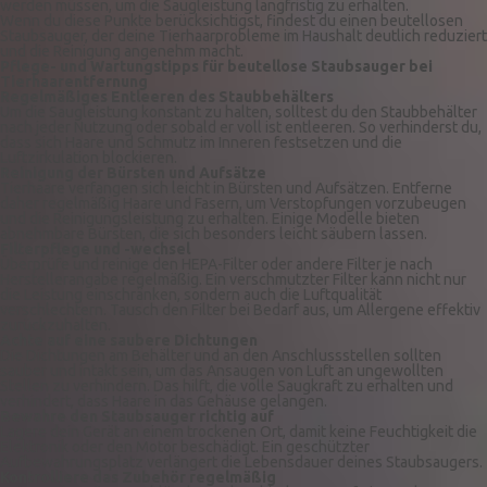
werden müssen, um die Saugleistung langfristig zu erhalten.
Wenn du diese Punkte berücksichtigst, findest du einen beutellosen
Staubsauger, der deine Tierhaarprobleme im Haushalt deutlich reduziert
und die Reinigung angenehm macht.
Pflege- und Wartungstipps für beutellose Staubsauger bei
Tierhaarentfernung
Regelmäßiges Entleeren des Staubbehälters
Um die Saugleistung konstant zu halten, solltest du den Staubbehälter
nach jeder Nutzung oder sobald er voll ist entleeren. So verhinderst du,
dass sich Haare und Schmutz im Inneren festsetzen und die
Luftzirkulation blockieren.
Reinigung der Bürsten und Aufsätze
Tierhaare verfangen sich leicht in Bürsten und Aufsätzen. Entferne
daher regelmäßig Haare und Fasern, um Verstopfungen vorzubeugen
und die Reinigungsleistung zu erhalten. Einige Modelle bieten
abnehmbare Bürsten, die sich besonders leicht säubern lassen.
Filterpflege und -wechsel
Überprüfe und reinige den HEPA-Filter oder andere Filter je nach
Herstellerangabe regelmäßig. Ein verschmutzter Filter kann nicht nur
die Leistung einschränken, sondern auch die Luftqualität
verschlechtern. Tausch den Filter bei Bedarf aus, um Allergene effektiv
zurückzuhalten.
Achte auf eine saubere Dichtungen
Die Dichtungen am Behälter und an den Anschlussstellen sollten
sauber und intakt sein, um das Ansaugen von Luft an ungewollten
Stellen zu verhindern. Das hilft, die volle Saugkraft zu erhalten und
verhindert, dass Haare in das Gehäuse gelangen.
Bewahre den Staubsauger richtig auf
Lagere dein Gerät an einem trockenen Ort, damit keine Feuchtigkeit die
Elektronik oder den Motor beschädigt. Ein geschützter
Aufbewahrungsplatz verlängert die Lebensdauer deines Staubsaugers.
Kontrolliere das Zubehör regelmäßig