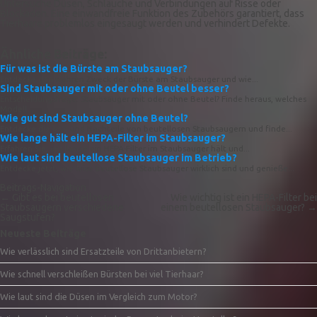
Untersuche Düsen, Schläuche und Verbindungen auf Risse oder
Blockaden. Eine einwandfreie Funktion des Zubehörs garantiert, dass
Tierhaare problemlos eingesaugt werden und verhindert Defekte.
Ähnliche Beiträge:
Für was ist die Bürste am Staubsauger?
Entdecke den wahren Zweck der Bürste am Staubsauger und wie...
Sind Staubsauger mit oder ohne Beutel besser?
Entscheidungsfrage: Staubsauger mit oder ohne Beutel? Finde heraus, welches
Modell...
Wie gut sind Staubsauger ohne Beutel?
Entdecke die Vor- und Nachteile von beutellosen Staubsaugern und finde...
Wie lange hält ein HEPA-Filter im Staubsauger?
Erfahren Sie, wie lange ein HEPA-Filter im Staubsauger hält und...
Wie laut sind beutellose Staubsauger im Betrieb?
Entdecke jetzt, wie leise beutellose Staubsauger wirklich sind und genieße...
Beitrags-Navigation
←
Gibt es bei beutellosen
Wie wichtig ist ein HEPA-Filter bei
Staubsaugern verschiedene
einem beutellosen Staubsauger?
→
Saugstufen?
Neueste Beiträge
Wie verlässlich sind Ersatzteile von Drittanbietern?
Wie schnell verschleißen Bürsten bei viel Tierhaar?
Wie laut sind die Düsen im Vergleich zum Motor?