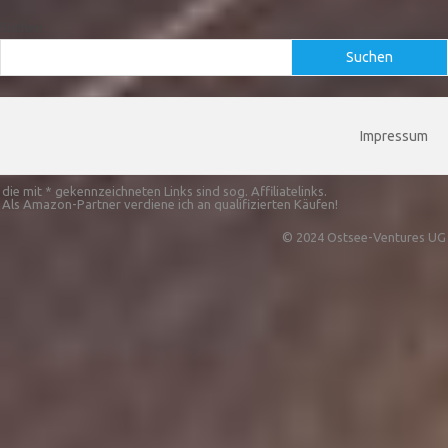
Suchen
Suchen
Impressum
die mit * gekennzeichneten Links sind sog. Affiliatelinks.
Als Amazon-Partner verdiene ich an qualifizierten Käufen!
© 2024 Ostsee-Ventures UG