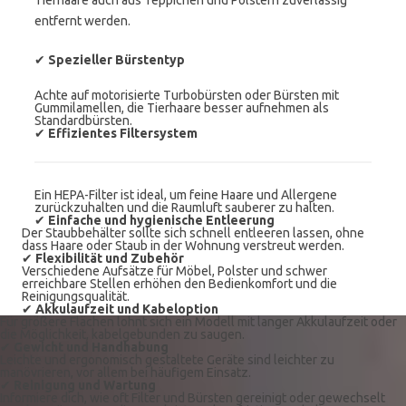
Tierhaare auch aus Teppichen und Polstern zuverlässig
entfernt werden.
✔
Spezieller Bürstentyp
Achte auf motorisierte Turbobürsten oder Bürsten mit
Gummilamellen, die Tierhaare besser aufnehmen als
Standardbürsten.
✔
Effizientes Filtersystem
Ein HEPA-Filter ist ideal, um feine Haare und Allergene
zurückzuhalten und die Raumluft sauberer zu halten.
✔
Einfache und hygienische Entleerung
Der Staubbehälter sollte sich schnell entleeren lassen, ohne
dass Haare oder Staub in der Wohnung verstreut werden.
✔
Flexibilität und Zubehör
Verschiedene Aufsätze für Möbel, Polster und schwer
erreichbare Stellen erhöhen den Bedienkomfort und die
Reinigungsqualität.
✔
Akkulaufzeit und Kabeloption
Für größere Flächen lohnt sich ein Modell mit langer Akkulaufzeit oder
die Möglichkeit, kabelgebunden zu saugen.
✔
Gewicht und Handhabung
Leichte und ergonomisch gestaltete Geräte sind leichter zu
manövrieren, vor allem bei häufigem Einsatz.
✔
Reinigung und Wartung
Informiere dich, wie oft Filter und Bürsten gereinigt oder gewechselt