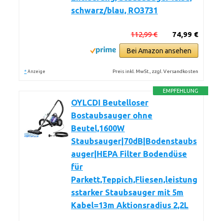
schwarz/blau, RO3731
112,99 €
74,99 €
Bei Amazon ansehen
*
Preis inkl. MwSt., zzgl. Versandkosten
Anzeige
EMPFEHLUNG
OYLCDI Beutelloser
Bostaubsauger ohne
Beutel,1600W
Staubsauger|70dB|Bodenstaubs
auger|HEPA Filter Bodendüse
für
Parkett,Teppich,Fliesen,leistung
sstarker Staubsauger mit 5m
Kabel=13m Aktionsradius 2,2L