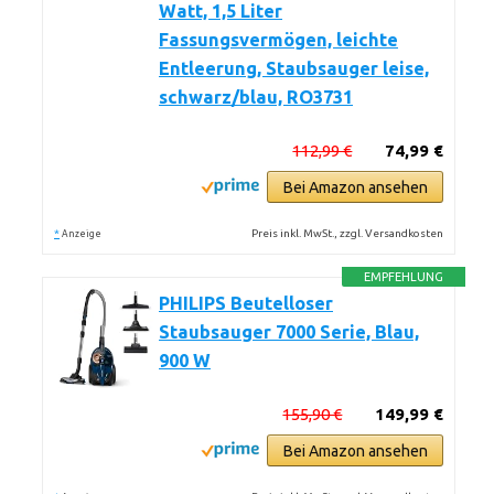
Watt, 1,5 Liter
Fassungsvermögen, leichte
Entleerung, Staubsauger leise,
schwarz/blau, RO3731
112,99 €
74,99 €
Bei Amazon ansehen
*
Preis inkl. MwSt., zzgl. Versandkosten
Anzeige
EMPFEHLUNG
PHILIPS Beutelloser
Staubsauger 7000 Serie, Blau,
900 W
155,90 €
149,99 €
Bei Amazon ansehen