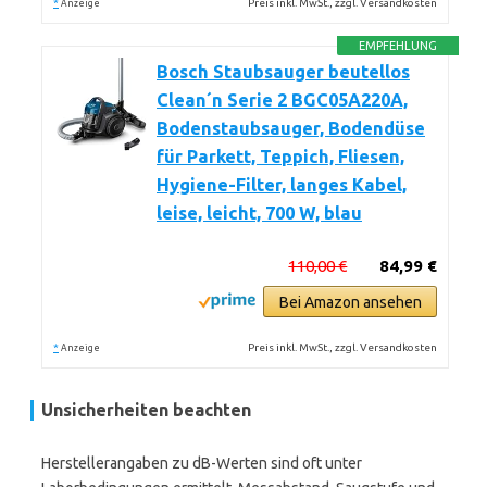
*
Preis inkl. MwSt., zzgl. Versandkosten
Anzeige
EMPFEHLUNG
Bosch Staubsauger beutellos
Clean´n Serie 2 BGC05A220A,
Bodenstaubsauger, Bodendüse
für Parkett, Teppich, Fliesen,
Hygiene-Filter, langes Kabel,
leise, leicht, 700 W, blau
110,00 €
84,99 €
Bei Amazon ansehen
*
Preis inkl. MwSt., zzgl. Versandkosten
Anzeige
Unsicherheiten beachten
Herstellerangaben zu dB-Werten sind oft unter