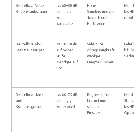
Beutellose Netz-
ca. 68–80 dB,
Hohe
Mehrf
Bodenstaubsauger
abhängig
Saugleistung auf
bis H
von
Teppich und
mögli
Saugstufe
Hartboden
Beutellose Akku-
ca. 70–78 dB
Sehr gute
Feinfi
Stabstaubsauger
auf hoher
Alltagssaugkraft;
häufi
Stufe;
weniger
Varia
niedriger auf
Langzeit-Power
Eco
Beutellose Hand-
ca. 60–75 dB,
Begrenzt, für
Meist
und
abhängig
Krümel und
Stand
Kompaktgeräte
von Modell
schnelle
bis H
Einsätze
Opti